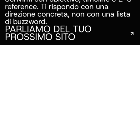
reference. Ti rispondo con una
Home
About
direzione concreta, non con una lista
Servizi
di buzzword.
Progetti
Contatti
PARLIAMO DEL TUO
PROSSIMO SITO
hello@marcoronnjprovenzi.com
 PROVENZI
WEB DESIGNER FREELANCE
CREATIVE WEB DEV
+39 349 220 7773