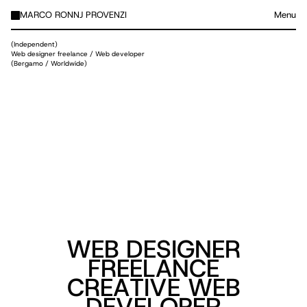
MARCO RONNJ PROVENZI
Menu
(Independent)
Web designer freelance / Web developer
(Bergamo / Worldwide)
W
E
B
D
E
S
I
G
N
E
R
F
R
E
E
L
A
N
C
E
C
R
E
A
T
I
V
E
W
E
B