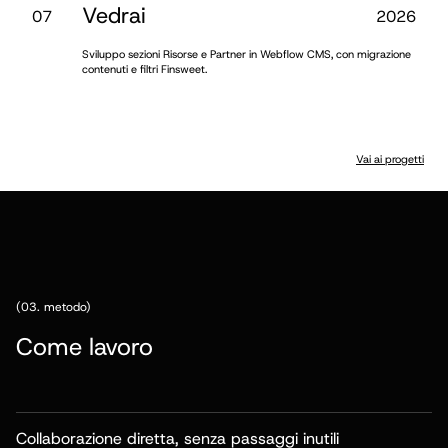
Vedrai
0
7
2026
Sviluppo sezioni Risorse e Partner in Webflow CMS, con migrazione
contenuti e filtri Finsweet.
Vai ai progetti
(03. metodo)
Come lavoro
Collaborazione diretta, senza passaggi inutili