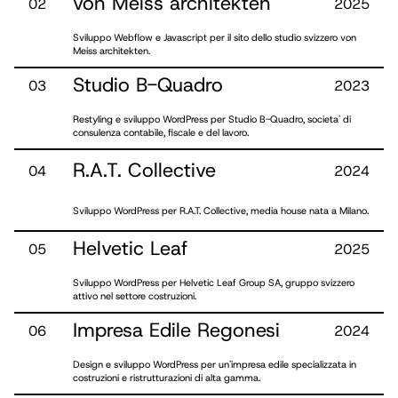
von Meiss architekten
0
2
2025
Sviluppo Webflow e Javascript per il sito dello studio svizzero von
Meiss architekten.
Studio B-Quadro
0
3
2023
Restyling e sviluppo WordPress per Studio B-Quadro, societa' di
consulenza contabile, fiscale e del lavoro.
R.A.T. Collective
0
4
2024
Sviluppo WordPress per R.A.T. Collective, media house nata a Milano.
Helvetic Leaf
0
5
2025
Sviluppo WordPress per Helvetic Leaf Group SA, gruppo svizzero
attivo nel settore costruzioni.
Impresa Edile Regonesi
0
6
2024
Design e sviluppo WordPress per un'impresa edile specializzata in
costruzioni e ristrutturazioni di alta gamma.