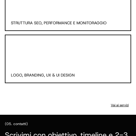
STRUTTURA SEO, PERFORMANCE E MONITORAGGIO
LOGO, BRANDING, UX & UI DESIGN
Vai ai servizi
©
2026
Marco Ronnj Provenzi
P. IVA 04428420162
Privacy Policy
(05. contatti)
Cookie Policy
Preferenze
Scrivimi con obiettivo, timeline e 2-3