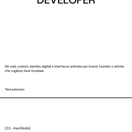
D
E
V
E
L
O
P
E
R
Siti web custom, identita digitali e interfacce animate per brand, founder e attivita
che vogliono farsi ricordare.
Tieni premuto
(01. manifesto)