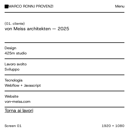
MARCO RONNJ PROVENZI
Menu
(
01. cliente
)
von Meiss architekten
—
2025
Design
425m studio
Lavoro svolto
Sviluppo
Tecnologia
Webflow + Javascript
Website
von-meiss.com
Torna ai lavori
Screen
01
1920 x 1080